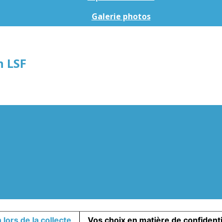
Galerie photos
n LSF
s
 lors de la collecte
Vos choix en matière de confidenti