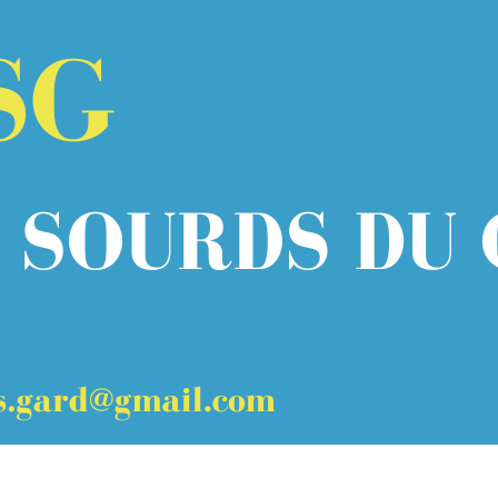
Menu
<
>
Espace membres
Galerie photos
?>
Images de la page d'accueil
Cliquez pour éditer