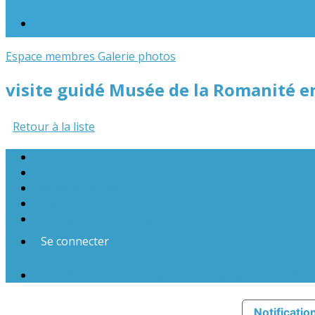
Espace membres
Galerie photos
visite guidé Musée de la Romanité e
Retour à la liste
Plan du site
Licences
Mentions légales
CGUV
Paramétrer vos cookies
Se connecter
Propulsé par AssoConnect, le logiciel des association
Notification