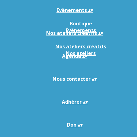
Evènements
▴
▾
Boutique
Evènements
Nos ateliers créatifs
▴
▾
Nos ateliers créatifs
Nos ateliers
Agenda
▴
▾
Nous contacter
▴
▾
Adhérer
▴
▾
Don
▴
▾