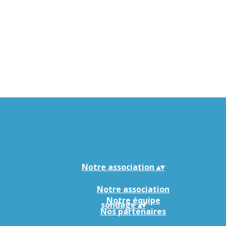
Notre association
▴
▾
Notre association
Notre équipe
sondage
▴
▾
Nos partenaires