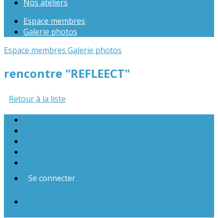
Nos ateliers
Espace membres
Galerie photos
Espace membres
Galerie photos
rencontre "REFLEECT"
Retour à la liste
Plan du site
Licences
Mentions légales
CGUV
Paramétrer vos cookies
Se connecter
Propulsé par AssoConnect, le logiciel des
associations