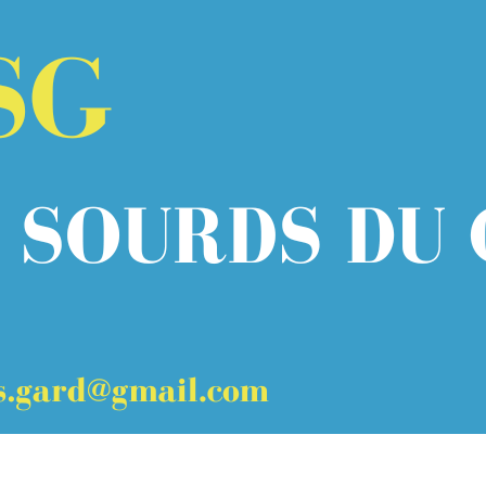
Menu
<
>
Espace membres
Galerie photos
?>
Images de la page d'accueil
Cliquez pour éditer