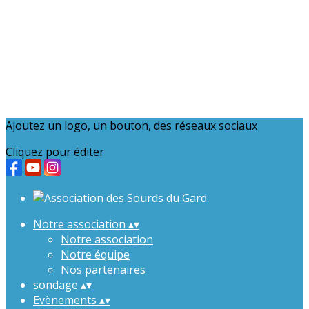
Ajoutez un logo, un bouton, des réseaux sociaux
Cliquez pour éditer
Notre association
▴
▾
Notre association
Notre équipe
Nos partenaires
sondage
▴
▾
Evènements
▴
▾